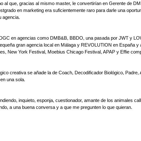
ano al que, gracias al mismo master, le convertirían en Gerente de 
stgrado en marketing era suficientemente raro para darle una oportu
u agencia. 
 y DGC en agencias como DMB&B, BBDO, una pasada por JWT y LOW
 pequeña gran agencia local en Málaga y REVOLUTION en España y 
nnes, New York Festival, Moebius Chicago Festival, APAP y Effie com
gico creativa se añade la de Coach, Decodificador Biológico, Padre,
 en una sola. 
diendo, inquieto, esponja, cuestionador, amante de los animales call
undo, a una buena conversa y a que me pregunten lo que quieran.