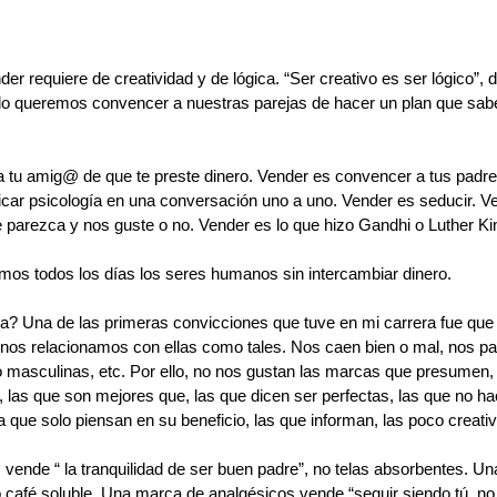
er requiere de creatividad y de lógica. “Ser creativo es ser lógico”, 
o queremos convencer a nuestras parejas de hacer un plan que sab
 tu amig@ de que te preste dinero. Vender es convencer a tus padre
icar psicología en una conversación uno a uno. Vender es seducir. Ve
que parezca y nos guste o no. Vender es lo que hizo Gandhi o Luther Ki
mos todos los días los seres humanos sin intercambiar dinero. 
 Una de las primeras convicciones que tuve en mi carrera fue que
 nos relacionamos con ellas como tales. Nos caen bien o mal, nos pa
 masculinas, etc. Por ello, no nos gustan las marcas que presumen, 
, las que son mejores que, las que dicen ser perfectas, las que no ha
 que solo piensan en su beneficio, las que informan, las poco creativ
vende “ la tranquilidad de ser buen padre”, no telas absorbentes. U
afé soluble. Una marca de analgésicos vende “seguir siendo tú, no q