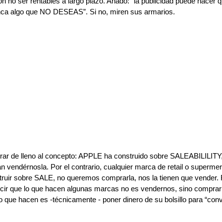
n no ser rentables a largo plazo. Añado: “la publicidad puede hacer
nca algo que NO DESEAS”. Si no, miren sus armarios. 
rar de lleno al concepto: APPLE ha construido sobre SALEABILILITY,
n vendérnosla. Por el contrario, cualquier marca de retail o superme
ruir sobre SALE, no queremos comprarla, nos la tienen que vender.
cir que lo que hacen algunas marcas no es vendernos, sino compra
o que hacen es -técnicamente - poner dinero de su bolsillo para “con