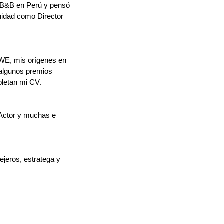
DMB&B en Perú y pensó 
nidad como Director 
E, mis orígenes en 
algunos premios 
pletan mi CV.
 Actor y muchas e 
ejeros, estratega y 