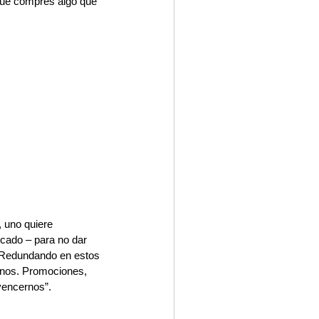
 que compres algo que 
 uno quiere 
rcado – para no dar 
 Redundando en estos 
rnos. Promociones, 
vencernos”. 