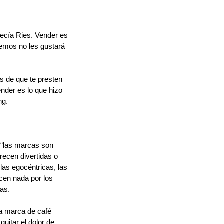
decía Ries. Vender es 
emos no les gustará 
s de que te presten 
nder es lo que hizo 
ng. 
 “las marcas son 
recen divertidas o 
las egocéntricas, las 
cen nada por los 
as. 
na marca de café 
uitar el dolor de 