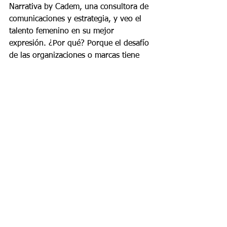
Narrativa by Cadem, una consultora de 
comunicaciones y estrategia, y veo el 
talento femenino en su mejor 
expresión. ¿Por qué? Porque el desafío 
de las organizaciones o marcas tiene 
mucho que ver con la conexión, y 
lograrla es cada día más difícil. 
Creemos que el camino está en generar 
una narrativa honesta, que haga que tu 
audiencia se detenga en ti, que 
establezca un vínculo emocional en el 
cual se va a situar esta relación 
marca/consumidor, o empresa/cliente. 
Y es en el desarrollo de esas narrativas
donde los atributos femeninos, como la 
interpretación de emociones, el uso 
asertivo del lenguaje, y nuestra 
histórica capacidad multitarea, juegan 
un rol determinante.